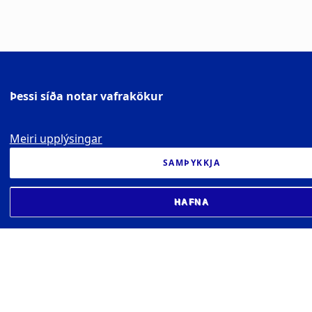
Þessi síða notar vafrakökur
Meiri upplýsingar
SAMÞYKKJA
HAFNA